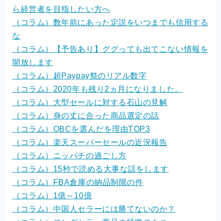
ら経営者を目指したい方へ
（コラム）数年前にあった定説をいつまでも信用する
な
（コラム）【予告あり】ググっても出てこない情報を
開放します
（コラム）超Paypay祭のリアル数字
（コラム）2020年も残り2ヵ月になりました。
（コラム）大型セールに対する石山の見解
（コラム）身の丈に合った商品選定の話
（コラム）OBCを選んだを理由TOP3
（コラム）楽天スーパーセールの近況報告
（コラム）ニッパチの過ごし方
（コラム）15秒で読める大事な話をします
（コラム）FBA倉庫の納品制限の件
（コラム）1億～10億
（コラム）中国人セラーには勝てないのか？