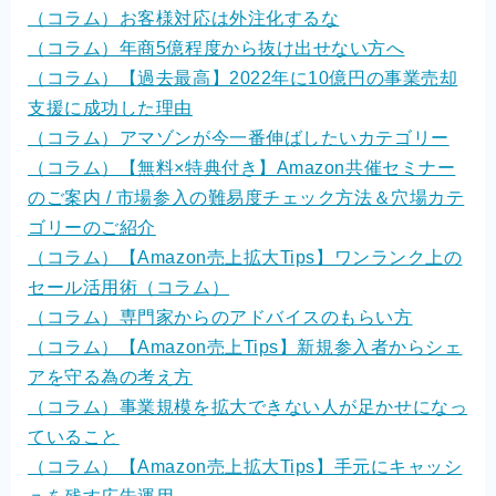
（コラム）お客様対応は外注化するな
（コラム）年商5億程度から抜け出せない方へ
（コラム）【過去最高】2022年に10億円の事業売却
支援に成功した理由
（コラム）アマゾンが今一番伸ばしたいカテゴリー
（コラム）【無料×特典付き】Amazon共催セミナー
のご案内 / 市場参入の難易度チェック方法＆穴場カテ
ゴリーのご紹介
（コラム）【Amazon売上拡大Tips】ワンランク上の
セール活用術（コラム）
（コラム）専門家からのアドバイスのもらい方
（コラム）【Amazon売上Tips】新規参入者からシェ
アを守る為の考え方
（コラム）事業規模を拡大できない人が足かせになっ
ていること
（コラム）【Amazon売上拡大Tips】手元にキャッシ