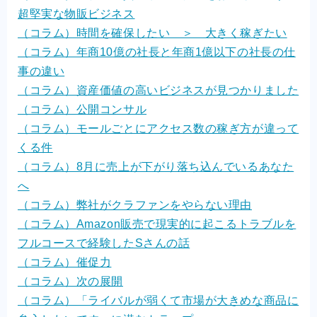
超堅実な物販ビジネス
（コラム）時間を確保したい ＞ 大きく稼ぎたい
（コラム）年商10億の社長と年商1億以下の社長の仕
事の違い
（コラム）資産価値の高いビジネスが見つかりました
（コラム）公開コンサル
（コラム）モールごとにアクセス数の稼ぎ方が違って
くる件
（コラム）8月に売上が下がり落ち込んでいるあなた
へ
（コラム）弊社がクラファンをやらない理由
（コラム）Amazon販売で現実的に起こるトラブルを
フルコースで経験したSさんの話
（コラム）催促力
（コラム）次の展開
（コラム）「ライバルが弱くて市場が大きめな商品に