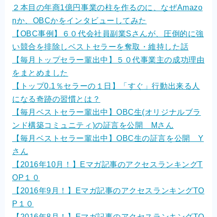
２本目の年商1億円事業の柱を作るのに、なぜAmazo
nか、OBCかをインタビューしてみた
【OBC事例】６０代会社員副業Sさんが、圧倒的に強
い競合を排除しベストセラーを奪取・維持した話
【毎月トップセラー輩出中】５０代事業主の成功理由
をまとめました
【トップ0.1％セラーの１日】「すぐ」行動出来る人
になる奇跡の習慣とは？
【毎月ベストセラー輩出中】OBC生(オリジナルブラ
ンド構築コミュニティ)の証言を公開 Mさん
【毎月ベストセラー輩出中】OBC生の証言を公開 Y
さん
【2016年10月！】Eマガ記事のアクセスランキングT
OP１０
【2016年9月！】Eマガ記事のアクセスランキングTO
P１０
【2016年8月！】Eマガ記事のアクセスランキングTO