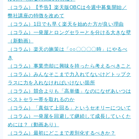
（コラム）【予告】楽天版OBCは今週中募集開始／
弊社講座の特徴を改めて
（コラム）1日でも早く楽天を始めた方が良い理由
（コラム）一発屋とロングセラーとを分ける大きな壁
（新動画）
（コラム）楽天の施策は「○○〇〇〇〇時」にやるべ
き
（コラム）事業売却に興味を持ったら考えるべきこと
（コラム）みんなそこまで力入れてないけどトップク
ラスに力を入れなければいけない箇所
（コラム）競合よりも「高単価」なのになぜあいつは
ベストセラー帯を取れるのか
（コラム）「真似て上回る」というセオリーについて
（コラム）一発屋を回避して継続して成長していくた
めには？（動画あり）
（コラム）最初にどこまで差別化するべきか？