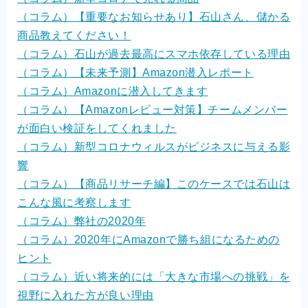
（コラム）【重要なお知らせあり】石山さん、儲かる
商品教えてください！
（コラム）石山が過去最高にスマホ依存している理由
（コラム）【未来予測】Amazon潜入レポート
（コラム）Amazonに潜入してきます
（コラム）【Amazonレビュー対策】チームメンバー
が面白い検証をしてくれました
（コラム）新型コロナウィルスがビジネスに与える影
響
（コラム）【商品リサーチ編】このケースでは石山は
こんな風に考察します
（コラム）弊社の2020年
（コラム）2020年にAmazonで勝ち組になるための
ヒント
（コラム）近い将来的には「大きな市場への挑戦」を
視野に入れた方が良い理由