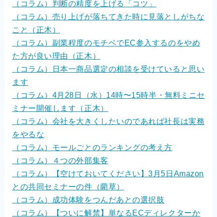
（コラム）判断の精度を上げる「コツ」
（コラム）売り上げが落ちてきた時に見落としがちな
こと（正木）
（コラム）副業程度のモチベでEC参入するのをやめ
た方が良い理由（正木）
（コラム）日本一商品選定の相談を受けていると思い
ます
（コラム）4月28日（水）14時〜15時半・無料ミニセ
ミナー開催します（正木）
（コラム）会社を大きくしたいのであれば社長は実務
をやるな
（コラム）モールごとのランキングの考え方
（コラム）４つの外部集客
（コラム）【空けておいてください】3月5日Amazon
との共同セミナーの件（藺草）
（コラム）成功体験をつんだあとの選択肢
（コラム）【ついに解禁】単なるECディレクターか