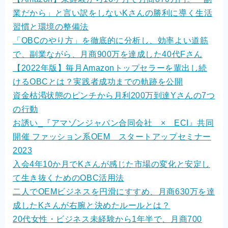
業だから」と言い訳をしないKさんの勝利に導く生活
習慣と環境の整備法
「OBCのやり方」を徹底的に分析し、効率よい道筋
で、副業ながら、月商900万を達成した40代Fさん
【2022年版】毎月Amazonトップセラーを輩出し続
けるOBCとは？実践者成功までの軌跡を公開
資金枯渇状態のピンチから月利200万到達Yさんの7つ
の行動
お誘い_『アマゾンジャパン合同会社 × ECI』共同
開催 ファッション系OEM スタートアップセミナー
2023
入会4年10か月でKさんが感じた市場の変化と安定し
て生き抜くためのOBC活用法
二人でOEMビジネスを円滑にすすめ、月商630万を達
成したKさんが右腕と決めたルールとは？
20代女性・ビジネス未経験から1年半で、月商700