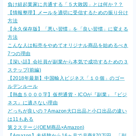
負け組起業家に共通する「５大敗因」とは何か？？
【情報整理】メールを適切に受信するための振り分け
方法
【永久保存版】「悪い習慣」を「良い習慣」に変える
方法
こんな人は転売をやめてオリジナル商品を始めるべき
7つの理由
【深い話】会社員が副業から本気で成功するための３
ステップ(前編)
【2018年最新】中国輸入ビジネス「１０個」のゴー
ルデンルール
【熱血５０００字】仮想通貨・ICOが『副業』『ビジ
ネス』に適さない理由
どっちが良いの？Amazon大口出品と小口出品の違い
は11もある
第２ステージ(OEM商品×Amazon)
【Amazon】未経験から16ヶ月で月商870万円。「副