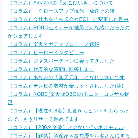
（コラム）Amazonの「えこひいき」について
（コラム）「クローズアップ現代」放送その後
（コラム）会社名を「株式会社ECI」に変更した理由
（コラム）ROBCセミナーが結局どんな感じだったの
かシェアします
（コラム）楽天ネガティブニュース速報
（コラム）ヒーローインタビュー
（コラム）ジャスパーチャンに会ってきました
（コラム）代表的な質問に回答します
（コラム）あなたの「楽天元年」になれば幸いです
（コラム）テレビの取材が全カットされました(笑)
（コラム）ROBC(楽天版OBC)のモニターコンサル状
況
（コラム）【現在318名】動画からヒントをもらった
ので、もうリサーチ進めてます
（コラム）【280名突破】穴のないビジネスモデル
（コラム）【解禁】資産家＆富裕層をお客さんにする