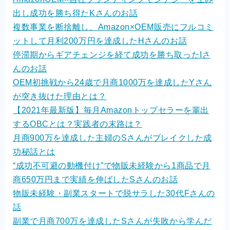
出し成功を勝ち得たKさんのお話
複数事業を断捨離し、Amazon×OEM販売にフルコミ
ットして月利200万円を達成したHさんのお話
停滞期からギアチェンジを経て成功を勝ち取ったIさ
んのお話
OEM初挑戦から24歳で月商1000万を達成したYさん
が突き抜けた理由とは？
【2021年最新版】毎月Amazonトップセラーを輩出
するOBCとは？実践者の末路は？
月商900万を達成した主婦のSさんがブレイクした成
功秘話とは
“成功不可避の動機付け”で物販未経験から1商品で月
商650万円まで実績を伸ばしたSさんのお話
物販未経験・副業スタートで脱サラした30代Fさんの
話
副業で月商700万を達成したSさんが失敗から学んだ