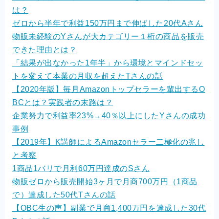
は？
ゼロから半年で利益150万円まで伸ばした20代Aさん
物販未経験のYさんが大カテゴリー１桁の商品を販売
できた理由とは？
「結果が出なかった1年半」から環境とマインドセッ
トを変えて本業の月収を超えたTさんの話
【2020年版】毎月Amazonトップセラーを輩出するO
BCとは？実践者の末路は？
企業努力で利益率23%→40％以上にしたYさんの成功
事例
【2019年】K講師によるAmazonセラー二極化の兆し
と考察
1商品1バリで月利60万円達成のSさん
物販ゼロから販売開始3ヶ月で月商700万円（1商品
で）達成した50代Tさんの話
【OBC生の声】副業で月商1,400万円を達成した30代