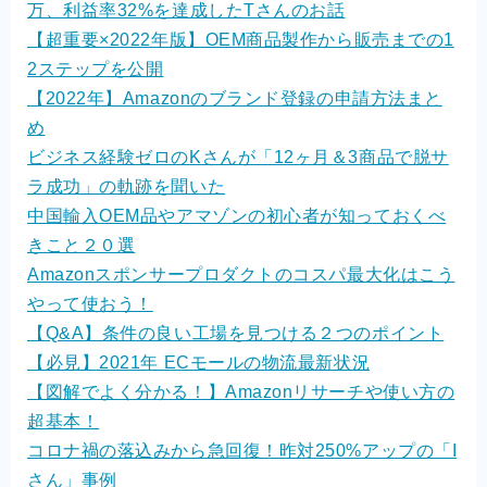
万、利益率32%を達成したTさんのお話
【超重要×2022年版】OEM商品製作から販売までの1
2ステップを公開
【2022年】Amazonのブランド登録の申請方法まと
め
ビジネス経験ゼロのKさんが「12ヶ月＆3商品で脱サ
ラ成功」の軌跡を聞いた
中国輸入OEM品やアマゾンの初心者が知っておくべ
きこと２０選
Amazonスポンサープロダクトのコスパ最大化はこう
やって使おう！
【Q&A】条件の良い工場を見つける２つのポイント
【必見】2021年 ECモールの物流最新状況
【図解でよく分かる！】Amazonリサーチや使い方の
超基本！
コロナ禍の落込みから急回復！昨対250%アップの「I
さん」事例