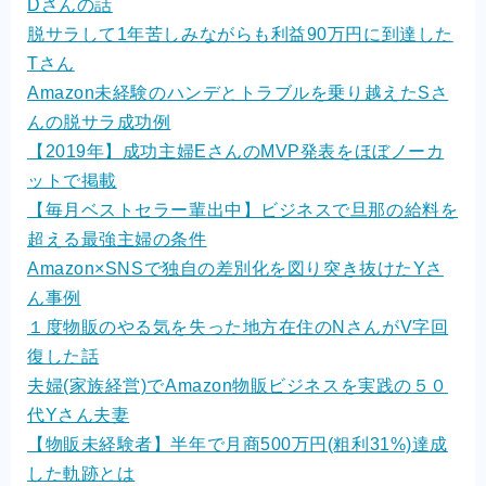
Dさんの話
脱サラして1年苦しみながらも利益90万円に到達した
Tさん
Amazon未経験のハンデとトラブルを乗り越えたSさ
んの脱サラ成功例
【2019年】成功主婦EさんのMVP発表をほぼノーカ
ットで掲載
【毎月ベストセラー輩出中】ビジネスで旦那の給料を
超える最強主婦の条件
Amazon×SNSで独自の差別化を図り突き抜けたYさ
ん事例
１度物販のやる気を失った地方在住のNさんがV字回
復した話
夫婦(家族経営)でAmazon物販ビジネスを実践の５０
代Yさん夫妻
【物販未経験者】半年で月商500万円(粗利31%)達成
した軌跡とは