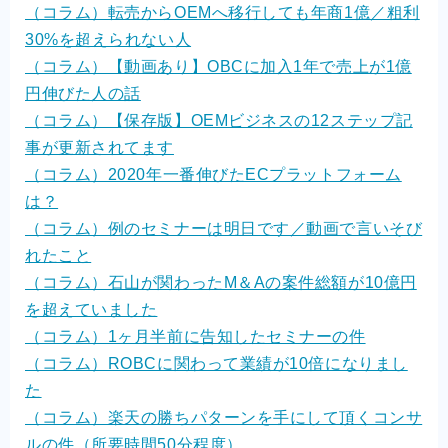
（コラム）転売からOEMへ移行しても年商1億／粗利
30%を超えられない人
（コラム）【動画あり】OBCに加入1年で売上が1億
円伸びた人の話
（コラム）【保存版】OEMビジネスの12ステップ記
事が更新されてます
（コラム）2020年一番伸びたECプラットフォーム
は？
（コラム）例のセミナーは明日です／動画で言いそび
れたこと
（コラム）石山が関わったM＆Aの案件総額が10億円
を超えていました
（コラム）1ヶ月半前に告知したセミナーの件
（コラム）ROBCに関わって業績が10倍になりまし
た
（コラム）楽天の勝ちパターンを手にして頂くコンサ
ルの件（所要時間50分程度）