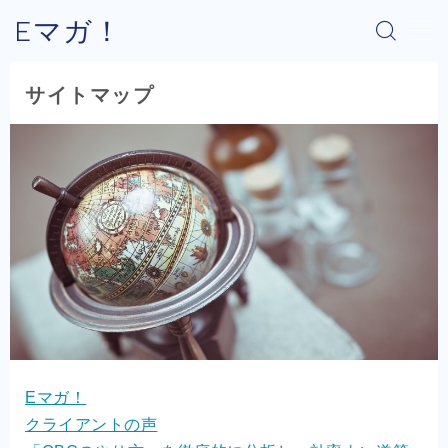
Eマガ！
MENU
サイトマップ
Eマガ！とは？
最新コラム
公式メルマガ
OEM商品×Amazon
OEM商品×Yahoo!
Eマガ！
OEM商品×楽天
クライアントの声