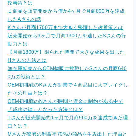
改善策とは
１商品を販売開始から僅か4ヶ月で月商800万を達成
したAさんの話
Kさんが月商1700万まで大きく飛躍した改善策とは
販売開始から3ヶ月で月商1300万を達したSさんの行
動力とは
【月商1800万】限られた時間で大きな成果を出した
Hさんの方法とは
無在庫転売からOEM物販に挑戦したSさんの月商640
0万の戦術とは？
OEM初挑戦のKさんが副業で４商品目に大ブレイクし
たその理由とは？
OEM初挑戦のNさんが時間と資金に制約がある中で
「成功の鍵」となった方法とは？
Tさんが販売開始約1ヶ月で月商900万を達成できた理
由とは？
Mさんが驚異の利益率70%の商品を生み出した理由と