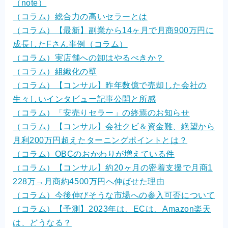
（note）
（コラム）総合力の高いセラーとは
（コラム）【最新】副業から14ヶ月で月商900万円に
成長したFさん事例（コラム）
（コラム）実店舗への卸はやるべきか？
（コラム）組織化の壁
（コラム）【コンサル】昨年数億で売却した会社の
生々しいインタビュー記事公開と所感
（コラム）「安売りセラー」の終焉のお知らせ
（コラム）【コンサル】会社クビ＆資金難、絶望から
月利200万円超えたターニングポイントとは？
（コラム）OBCのおかわりが増えている件
（コラム）【コンサル】約20ヶ月の密着支援で月商1
228万→月商約4500万円へ伸ばせた理由
（コラム）今後伸びそうな市場への参入可否について
（コラム）【予測】2023年は、ECは、Amazon楽天
は、どうなる？