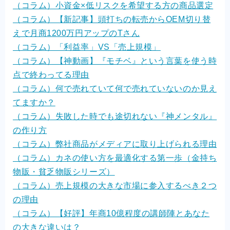
（コラム）小資金×低リスクを希望する方の商品選定
（コラム）【新記事】頭打ちの転売からOEM切り替
えで月商1200万円アップのTさん
（コラム）「利益率」VS「売上規模」
（コラム）【神動画】『モチベ』という言葉を使う時
点で終わってる理由
（コラム）何で売れていて何で売れていないのか見え
てますか？
（コラム）失敗した時でも途切れない『神メンタル』
の作り方
（コラム）弊社商品がメディアに取り上げられる理由
（コラム）カネの使い方を最適化する第一歩（金持ち
物販・貧乏物販シリーズ）
（コラム）売上規模の大きな市場に参入するべき２つ
の理由
（コラム）【好評】年商10億程度の講師陣とあなた
の大きな違いは？