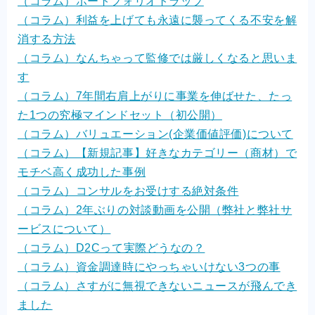
（コラム）ポートフォリオトラップ
（コラム）利益を上げても永遠に襲ってくる不安を解
消する方法
（コラム）なんちゃって監修では厳しくなると思いま
す
（コラム）7年間右肩上がりに事業を伸ばせた、たっ
た1つの究極マインドセット（初公開）
（コラム）バリュエーション(企業価値評価)について
（コラム）【新規記事】好きなカテゴリー（商材）で
モチベ高く成功した事例
（コラム）コンサルをお受けする絶対条件
（コラム）2年ぶりの対談動画を公開（弊社と弊社サ
ービスについて）
（コラム）D2Cって実際どうなの？
（コラム）資金調達時にやっちゃいけない3つの事
（コラム）さすがに無視できないニュースが飛んでき
ました