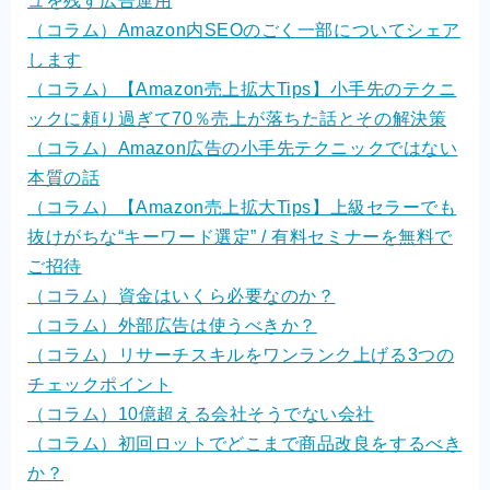
ュを残す広告運用
（コラム）Amazon内SEOのごく一部についてシェア
します
（コラム）【Amazon売上拡大Tips】小手先のテクニ
ックに頼り過ぎて70％売上が落ちた話とその解決策
（コラム）Amazon広告の小手先テクニックではない
本質の話
（コラム）【Amazon売上拡大Tips】上級セラーでも
抜けがちな“キーワード選定” / 有料セミナーを無料で
ご招待
（コラム）資金はいくら必要なのか？
（コラム）外部広告は使うべきか？
（コラム）リサーチスキルをワンランク上げる3つの
チェックポイント
（コラム）10億超える会社そうでない会社
（コラム）初回ロットでどこまで商品改良をするべき
か？