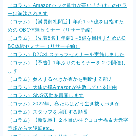
（コラム）Amazonハック能力が高い「だけ」のセラ
ーは淘汰されます
（コラム）【満員御礼間近】年商1～5億を目指すた
めの OBC体験セミナー（リサーチ編）
（コラム）【先着5名】年商1～5億を目指すためのO
BC体験セミナー（リサーチ編）
（コラム）D2C×Lステップセミナーを実施しました
（コラム）【予告】1年ぶりのセミナーを２つ開催し
ます
（コラム）参入するべきか否かを判断する能力
（コラム）大体の脱Amazonが失敗している理由
（コラム）SNS活動を再開します
（コラム）2022年、私たちはどう生き抜くべきか
（コラム）スタッフを雇用する順番
（コラム）【新記事】２本目の柱でコロナ禍＆大赤字
予想から大逆転etc...