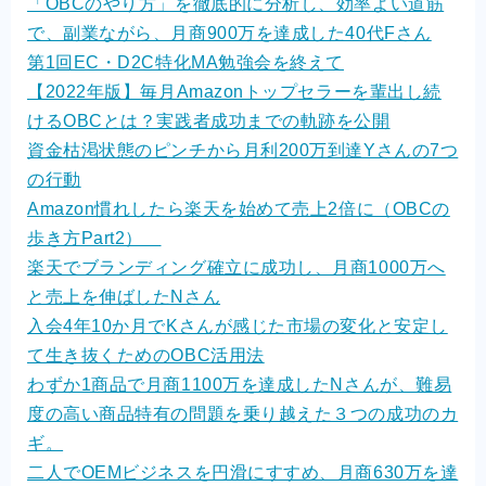
「OBCのやり方」を徹底的に分析し、効率よい道筋
OEM商品×自社EC
で、副業ながら、月商900万を達成した40代Fさん
第1回EC・D2C特化MA勉強会を終えて
クライアントの声
【2022年版】毎月Amazonトップセラーを輩出し続
けるOBCとは？実践者成功までの軌跡を公開
お問い合わせ
資金枯渇状態のピンチから月利200万到達Yさんの7つ
の行動
Amazon慣れしたら楽天を始めて売上2倍に（OBCの
歩き方Part2）
楽天でブランディング確立に成功し、月商1000万へ
と売上を伸ばしたNさん
入会4年10か月でKさんが感じた市場の変化と安定し
て生き抜くためのOBC活用法
わずか1商品で月商1100万を達成したNさんが、難易
度の高い商品特有の問題を乗り越えた３つの成功のカ
ギ。
二人でOEMビジネスを円滑にすすめ、月商630万を達