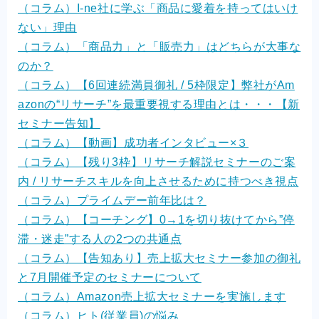
（コラム）I-ne社に学ぶ「商品に愛着を持ってはいけ
ない」理由
（コラム）「商品力」と「販売力」はどちらが大事な
のか？
（コラム）【6回連続満員御礼 / 5枠限定】弊社がAm
azonの“リサーチ”を最重要視する理由とは・・・【新
セミナー告知】
（コラム）【動画】成功者インタビュー×３
（コラム）【残り3枠】リサーチ解説セミナーのご案
内 / リサーチスキルを向上させるために持つべき視点
（コラム）プライムデー前年比は？
（コラム）【コーチング】0→1を切り抜けてから”停
滞・迷走”する人の2つの共通点
（コラム）【告知あり】売上拡大セミナー参加の御礼
と7月開催予定のセミナーについて
（コラム）Amazon売上拡大セミナーを実施します
（コラム）ヒト(従業員)の悩み