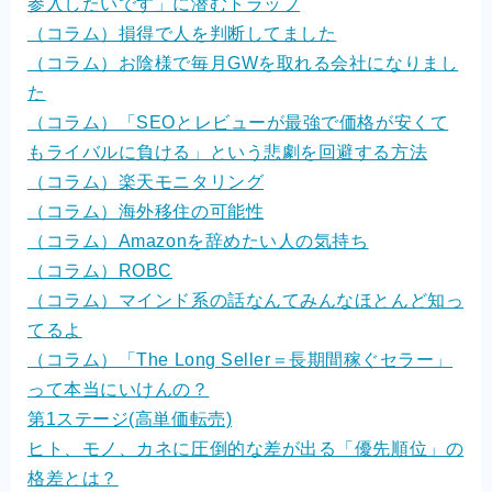
参入したいです」に潜むトラップ
（コラム）損得で人を判断してました
（コラム）お陰様で毎月GWを取れる会社になりまし
た
（コラム）「SEOとレビューが最強で価格が安くて
もライバルに負ける」という悲劇を回避する方法
（コラム）楽天モニタリング
（コラム）海外移住の可能性
（コラム）Amazonを辞めたい人の気持ち
（コラム）ROBC
（コラム）マインド系の話なんてみんなほとんど知っ
てるよ
（コラム）「The Long Seller＝長期間稼ぐセラー」
って本当にいけんの？
第1ステージ(高単価転売)
ヒト、モノ、カネに圧倒的な差が出る「優先順位」の
格差とは？