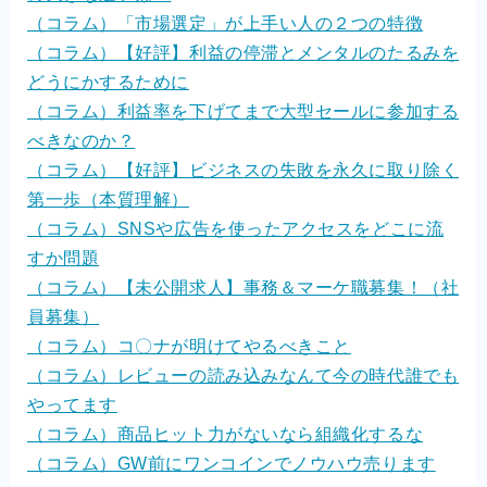
（コラム）「市場選定」が上手い人の２つの特徴
（コラム）【好評】利益の停滞とメンタルのたるみを
どうにかするために
（コラム）利益率を下げてまで大型セールに参加する
べきなのか？
（コラム）【好評】ビジネスの失敗を永久に取り除く
第一歩（本質理解）
（コラム）SNSや広告を使ったアクセスをどこに流
すか問題
（コラム）【未公開求人】事務＆マーケ職募集！（社
員募集）
（コラム）コ〇ナが明けてやるべきこと
（コラム）レビューの読み込みなんて今の時代誰でも
やってます
（コラム）商品ヒット力がないなら組織化するな
（コラム）GW前にワンコインでノウハウ売ります