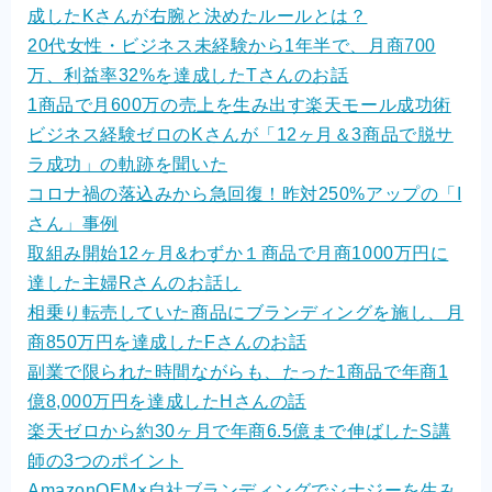
成したKさんが右腕と決めたルールとは？
20代女性・ビジネス未経験から1年半で、月商700
万、利益率32%を達成したTさんのお話
1商品で月600万の売上を生み出す楽天モール成功術
ビジネス経験ゼロのKさんが「12ヶ月＆3商品で脱サ
ラ成功」の軌跡を聞いた
コロナ禍の落込みから急回復！昨対250%アップの「I
さん」事例
取組み開始12ヶ月&わずか１商品で月商1000万円に
達した主婦Rさんのお話し
相乗り転売していた商品にブランディングを施し、月
商850万円を達成したFさんのお話
副業で限られた時間ながらも、たった1商品で年商1
億8,000万円を達成したHさんの話
楽天ゼロから約30ヶ月で年商6.5億まで伸ばしたS講
師の3つのポイント
AmazonOEM×自社ブランディングでシナジーを生み