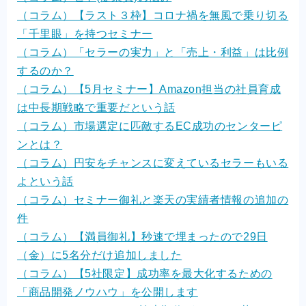
（コラム）【ラスト３枠】コロナ禍を無風で乗り切る
「千里眼」を持つセミナー
（コラム）「セラーの実力」と「売上・利益」は比例
するのか？
（コラム）【5月セミナー】Amazon担当の社員育成
は中長期戦略で重要だという話
（コラム）市場選定に匹敵するEC成功のセンターピ
ンとは？
（コラム）円安をチャンスに変えているセラーもいる
よという話
（コラム）セミナー御礼と楽天の実績者情報の追加の
件
（コラム）【満員御礼】秒速で埋まったので29日
（金）に5名分だけ追加しました
（コラム）【5社限定】成功率を最大化するための
「商品開発ノウハウ」を公開します