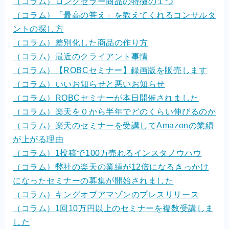
（コラム）ロングセラー商品の特徴の１つ
（コラム）「最高の答え」を教えてくれるコンサルタ
ントの探し方
（コラム）差別化した商品の作り方
（コラム）最近のクライアント事情
（コラム）【ROBCセミナー】録画版を販売します
（コラム）いいお知らせと悪いお知らせ
（コラム）ROBCセミナーが本日開催されました
（コラム）楽天を０から半年でどのくらい伸びるのか
（コラム）楽天のセミナーを受講してAmazonの業績
が上がる理由
（コラム）1投稿で100万売れるインスタノウハウ
（コラム）弊社の楽天の業績が12倍になるきっかけ
になったセミナーの募集が開始されました
（コラム）キングオブアマゾンのプレスリリース
（コラム）1回10万円以上のセミナーを複数受講しま
した