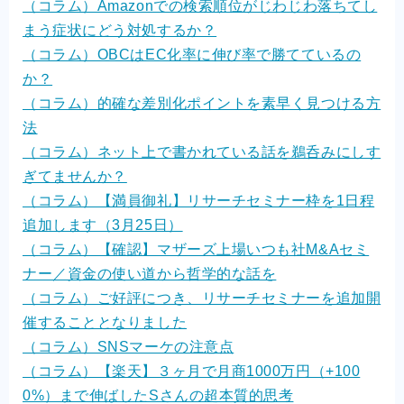
（コラム）Amazonでの検索順位がじわじわ落ちてし
まう症状にどう対処するか？
（コラム）OBCはEC化率に伸び率で勝てているの
か？
（コラム）的確な差別化ポイントを素早く見つける方
法
（コラム）ネット上で書かれている話を鵜呑みにしす
ぎてませんか？
（コラム）【満員御礼】リサーチセミナー枠を1日程
追加します（3月25日）
（コラム）【確認】マザーズ上場いつも社M&Aセミ
ナー／資金の使い道から哲学的な話を
（コラム）ご好評につき、リサーチセミナーを追加開
催することとなりました
（コラム）SNSマーケの注意点
（コラム）【楽天】３ヶ月で月商1000万円（+100
0%）まで伸ばしたSさんの超本質的思考