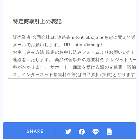
で本プライバシーポリシーの内容を熟読してご理解ください
個人情報の利用目的
特定商取引上の表記
提供している商品・サービスに関連した情報をお届けするため 
販売業者 合同会社att 連絡先 info★iobc.jp ★を@に変え
ンテンツ、各種会員制サービス、その他各種サービスのご案
メールでお願いします。 URL:http://iobc.jp/
各種イベントへのご参加をお願いしたり、その結果などをご
お申し込み方法:規定のお申し込みフォームよりお願いいたしま
ブ・サイトなどの利用状況を把握し皆さまに有益と思われる情
連絡をいたします。 商品代金以外の必要料金:クレジットカー
社が有益と判断する、弊社及び第三者の、商品・サービスに
料がかかります。 サポート・面談を受ける際の交通費・宿泊
入・ご登録いただいた商品・サービスのお申し込みの確 認や
金、インターネット接続料金等)は自己負担(実費)となります
の確認やお届けをするため イベント/セミナーのお申し込みの
択の方について、送金手数料はご負担頂きます。 商品の引渡
め、電子メール配信サービスのお申し込みの確認やメールを配
受講者と弊社の相談の上、合意した日よりスタートとなります
への登録の確認やサービスを提供するため、各種商品・サーヒ
知らせは すべてご登録いただいたメールアドレス宛に、
をするため、ご協力いただいた調査に対して謝礼などをお送り
お支払い方法:銀行振込(海外送金、一括のみ)、クレジットカー
どに対する景品等をお送りするため、尚、これらの情報を提
銀行振込(お申込みより1週間以内に送金手続き) クレジットカー
ールマガジン(無料オンライン講座)に代理登録させていただく
規約に基づく 返金について 返金保証はお付けしていません。 
い。 また、当社ホームページで紹介させていただくこともご
は、お客様が当サービスと特典をもとに活動及び実践された
SHARE
せん。弊社はそのようないかなるリスクに対して責任を負いか