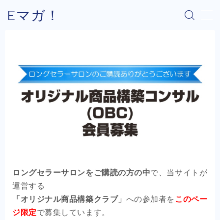
Eマガ！
MENU
Eマガ！とは？
最新コラム
公式メルマガ
OEM商品×Amazon
OEM商品×Yahoo!
ロングセラーサロンをご購読の方の中
で、当サイトが
運営する
OEM商品×楽天
「オリジナル商品構築クラブ」
への参加者を
このペー
ジ限定
で募集しています。