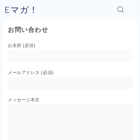
Eマガ！
MENU
お問い合わせ
Eマガ！とは？
お名前 (必須)
最新コラム
メールアドレス (必須)
公式メルマガ
OEM商品×Amazon
メッセージ本文
OEM商品×Yahoo!
OEM商品×楽天