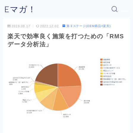
Eマガ！
MENU
2019.08.17
2022.12.02
第３ステージ(OEM商品×楽天)
楽天で効率良く施策を打つための「RMS
Eマガ！とは？
データ分析法」
最新コラム
公式メルマガ
OEM商品×Amazon
OEM商品×Yahoo!
OEM商品×楽天