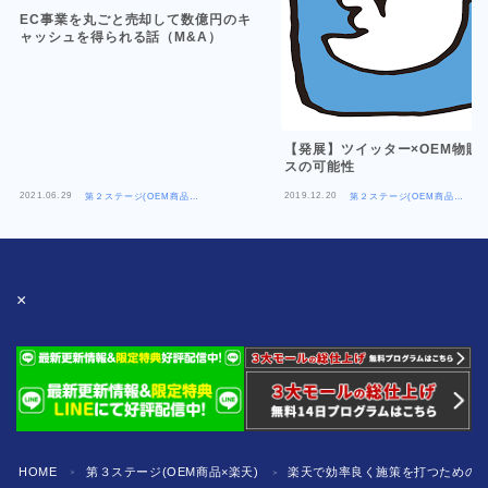
EC事業を丸ごと売却して数億円のキ
ャッシュを得られる話（M&A）
【発展】ツイッター×OEM物販
スの可能性
2021.06.29
2019.12.20
第２ステージ(OEM商品
第２ステージ(OEM商品
×Amazon)
×Amazon)
×
HOME
第３ステージ(OEM商品×楽天)
楽天で効率良く施策を打つための「
＞
＞