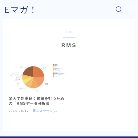
Eマガ！
MENU
TAG
Eマガ！とは？
RMS
最新コラム
公式メルマガ
OEM商品×Amazon
楽天で効率良く施策を打つため
の「RMSデータ分析法」
OEM商品×Yahoo!
2019.08.17
第３ステージ(OE
M商品×楽天)
OEM商品×楽天