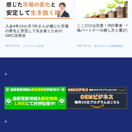
ここだけは注意！代行業者・中
入会4年10か月でKさんが感じた市場
地パートナーの探し方と選び方
の変化と安定して生き抜くための
OBC活用法
2022.10.28
2020.04.10
クライアントの声
第２ステージ(OEM商品
×Amazon)
×
×