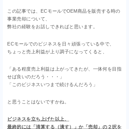
OEM商品×自社EC
この記事では、ECモールでOEM商品を販売する時の
事業売却について、
クライアントの声
弊社の経験をお話しできればと思います。
お問い合わせ
ECモールでのビジネスを日々頑張っている中で、
ちょっと売上利益が上り調子になってくると、
「ある程度売上利益は上がってきたが、一体何を目指
せば良いのだろう・・・」
「このビジネスいつまで続けるんだろう」
と思うことはないですかね。
ビジネスを立ち上げた以上、
最終的には「清算する（潰す）」か「売却」の２択を