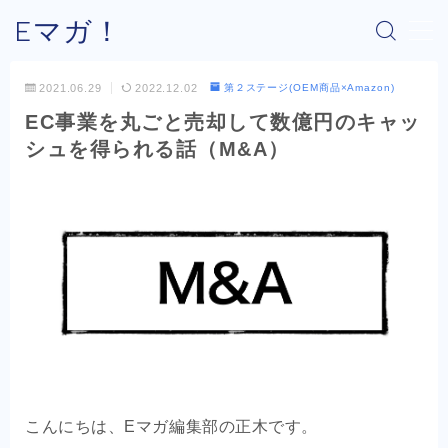
Eマガ！
MENU
2021.06.29
2022.12.02
第２ステージ(OEM商品×Amazon)
EC事業を丸ごと売却して数億円のキャッ
Eマガ！とは？
シュを得られる話（M&A）
最新コラム
公式メルマガ
OEM商品×Amazon
OEM商品×Yahoo!
OEM商品×楽天
こんにちは、Eマガ編集部の正木です。