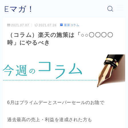
Eマガ！
MENU
2021.07.07
2021.07.26
最新コラム
（コラム）楽天の施策は「○○〇〇〇〇
Eマガ！とは？
時」にやるべき
最新コラム
公式メルマガ
OEM商品×Amazon
OEM商品×Yahoo!
6月はプライムデーとスーパーセールのお陰で
OEM商品×楽天
過去最高の売上・利益を達成された方も