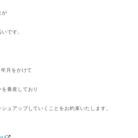
社が
高いです。
う年月をかけて
ーを量産しており
ッシュアップしていくことをお約束いたします。
ys/