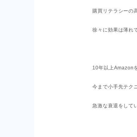
購買リテラシーの
徐々に効果は薄れ
10年以上Amaz
今まで小手先テク
急激な衰退をして