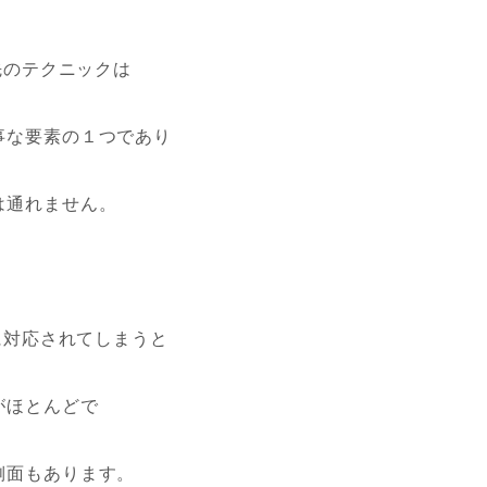
手先のテクニックは
事な要素の１つであり
は通れません。
側に対応されてしまうと
がほとんどで
側面もあります。