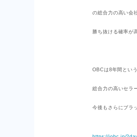
の総合力の高い会
勝ち抜ける確率が
OBCは8年間とい
総合力の高いセラ
今後もさらにブラ
https://iobc.jp/2da