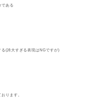
分である
る(誇大すぎる表現はNGですが)
ております。