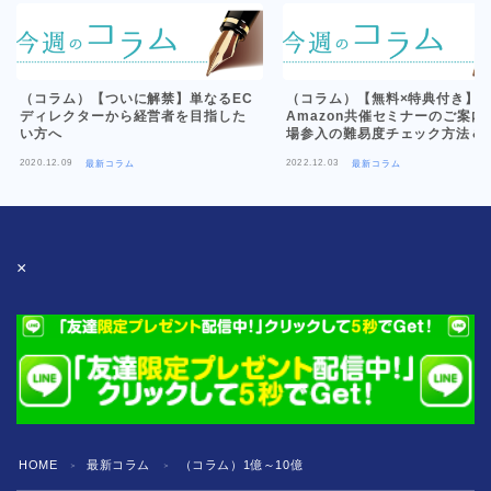
（コラム）【ついに解禁】単なるEC
（コラム）【無料×特典付き】
ディレクターから経営者を目指した
Amazon共催セミナーのご案内 /
い方へ
場参入の難易度チェック方法＆
カテゴリーのご紹介
2020.12.09
2022.12.03
最新コラム
最新コラム
×
HOME
最新コラム
（コラム）1億～10億
＞
＞