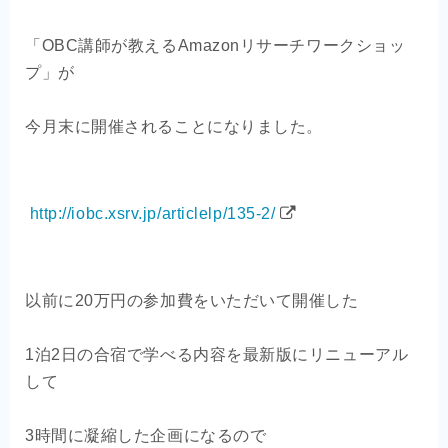
OEM商品×自社EC
「OBC講師が教えるAmazonリサーチワークショッ
クライアントの声
プ」が
今月末に開催されることになりました。
お問い合わせ
http://iobc.xsrv.jp/articlelp/135-2/
以前に20万円の参加費をいただいて開催した
1泊2日の合宿で学べる内容を最新版にリニューアル
して
3時間に凝縮した企画になるので