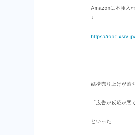
Amazonに本腰
↓
https://iobc.xsrv.
結構売り上げが落
「広告が反応が悪
といった