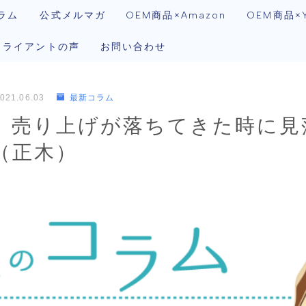
ラム
公式メルマガ
OEM商品×Amazon
OEM商品×Y
クライアントの声
お問い合わせ
021.06.03
最新コラム
）売り上げが落ちてきた時に見
（正木）