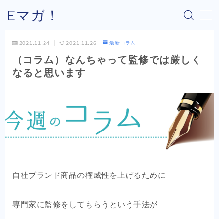
Eマガ！
MENU
2021.11.24
2021.11.26
最新コラム
（コラム）なんちゃって監修では厳しく
Eマガ！とは？
なると思います
最新コラム
公式メルマガ
OEM商品×Amazon
OEM商品×Yahoo!
自社ブランド商品の権威性を上げるために
OEM商品×楽天
専門家に監修をしてもらうという手法が