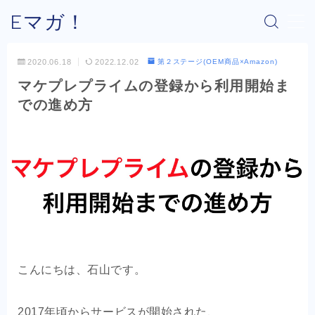
Eマガ！
MENU
2020.06.18
2022.12.02
第２ステージ(OEM商品×Amazon)
マケプレプライムの登録から利用開始ま
Eマガ！とは？
での進め方
最新コラム
公式メルマガ
OEM商品×Amazon
OEM商品×Yahoo!
こんにちは、石山です。
OEM商品×楽天
2017年頃からサービスが開始された、