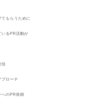
げてもらうために
ているPR活動が
発信
アプローチ
ーへのPR依頼