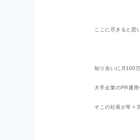
ここに尽きると思
知り合いに月100
大手企業のPR運
そこの社長が常々