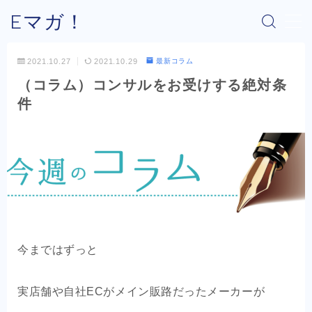
Eマガ！
MENU
2021.10.27
2021.10.29
最新コラム
（コラム）コンサルをお受けする絶対条
Eマガ！とは？
件
最新コラム
公式メルマガ
OEM商品×Amazon
OEM商品×Yahoo!
今まではずっと
OEM商品×楽天
実店舗や自社ECがメイン販路だったメーカーが