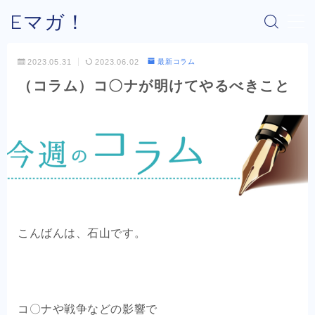
Eマガ！
MENU
2023.05.31
2023.06.02
最新コラム
（コラム）コ〇ナが明けてやるべきこと
Eマガ！とは？
最新コラム
公式メルマガ
OEM商品×Amazon
こんばんは、石山です。
OEM商品×Yahoo!
OEM商品×楽天
コ〇ナや戦争などの影響で