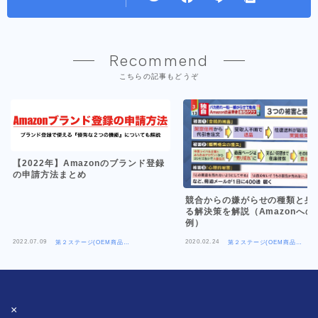
Recommend
こちらの記事もどうぞ
【2022年】Amazonのブランド登録
の申請方法まとめ
競合からの嫌がらせの種類と身
る解決策を解説（Amazonへの
例）
2022.07.09
2020.02.24
第２ステージ(OEM商品
第２ステージ(OEM商品
×Amazon)
×Amazon)
×