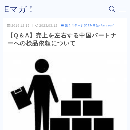
Eマガ！
MENU
2019.12.19
2023.03.12
第２ステージ(OEM商品×Amazon)
【Q＆A】売上を左右する中国パートナ
Eマガ！とは？
ーへの検品依頼について
最新コラム
公式メルマガ
OEM商品×Amazon
OEM商品×Yahoo!
OEM商品×楽天