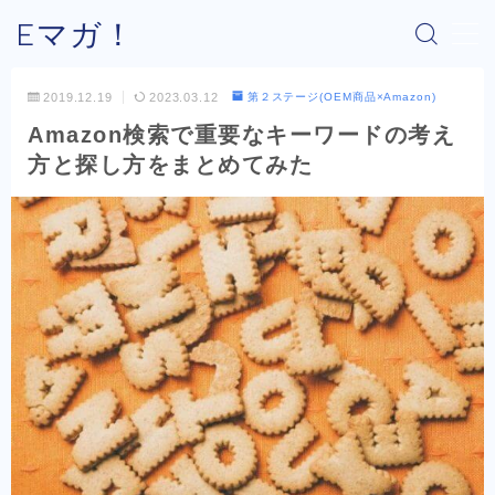
Eマガ！
MENU
2019.12.19
2023.03.12
第２ステージ(OEM商品×Amazon)
Amazon検索で重要なキーワードの考え
Eマガ！とは？
方と探し方をまとめてみた
最新コラム
公式メルマガ
OEM商品×Amazon
OEM商品×Yahoo!
OEM商品×楽天