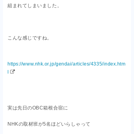
OEM商品×自社EC
組まれてしまいました。
クライアントの声
こんな感じですね。
お問い合わせ
https://www.nhk.or.jp/gendai/articles/4335/index.htm
l
実は先日のOBC箱根合宿に
NHKの取材班が5名ほどいらしゃって