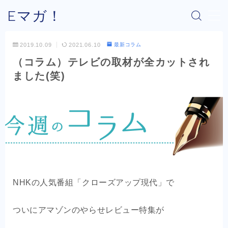
Eマガ！
MENU
2019.10.09
2021.06.10
最新コラム
（コラム）テレビの取材が全カットされ
Eマガ！とは？
ました(笑)
最新コラム
公式メルマガ
OEM商品×Amazon
OEM商品×Yahoo!
NHKの人気番組「クローズアップ現代」で
OEM商品×楽天
ついにアマゾンのやらせレビュー特集が