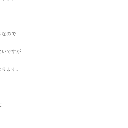
スなので
ないですが
なります。
と
。