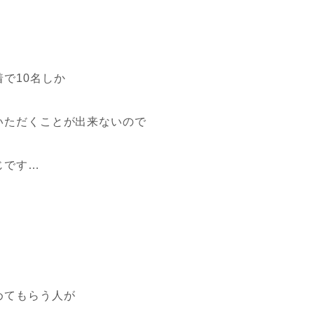
で10名しか
いただくことが出来ないので
じです…
めてもらう人が