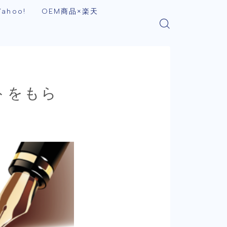
ahoo!
OEM商品×楽天
トをもら