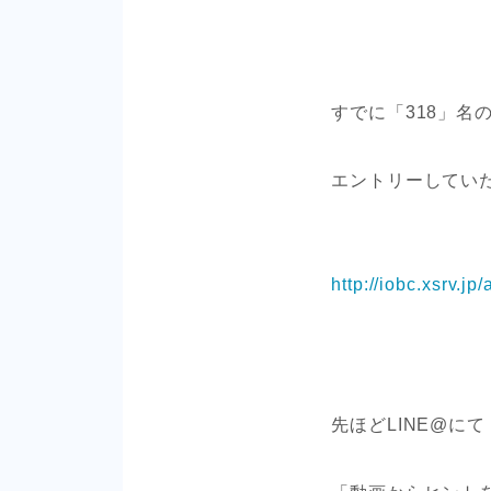
すでに「318」名
エントリーしてい
http://iobc.xsrv.jp/
先ほどLINE@にて