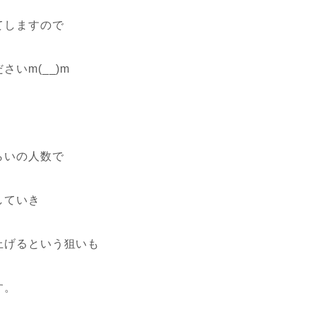
てしますので
いm(__)m
らいの人数で
していき
上げるという狙いも
す。