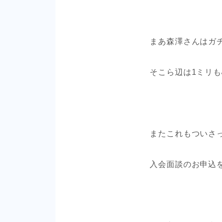
まあ森澤さんはガ
そこら辺は1ミリ
またこれもついさ
入会面談のお申込