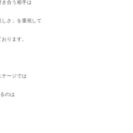
付き合う相手は
楽しさ」を重視して
ております。
ステージでは
するのは