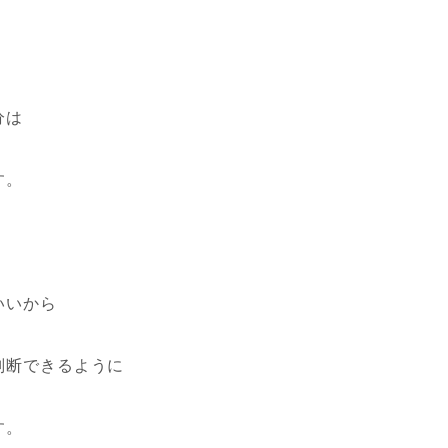
分は
す。
いいから
判断できるように
す。