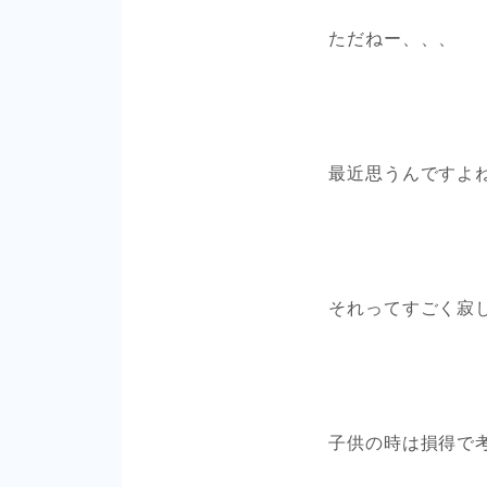
ただねー、、、
最近思うんですよ
それってすごく寂
子供の時は損得で