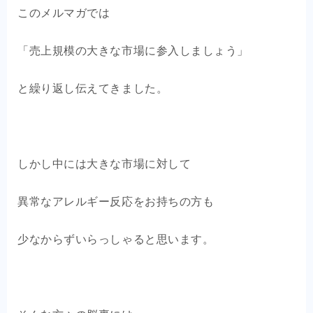
OEM商品×自社EC
このメルマガでは
クライアントの声
「売上規模の大きな市場に参入しましょう」
と繰り返し伝えてきました。
お問い合わせ
しかし中には大きな市場に対して
異常なアレルギー反応をお持ちの方も
少なからずいらっしゃると思います。