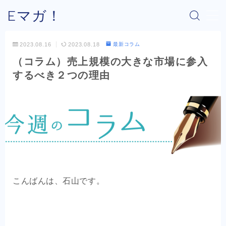
Eマガ！
MENU
2023.08.16
2023.08.18
最新コラム
（コラム）売上規模の大きな市場に参入
Eマガ！とは？
するべき２つの理由
最新コラム
公式メルマガ
OEM商品×Amazon
OEM商品×Yahoo!
こんばんは、石山です。
OEM商品×楽天