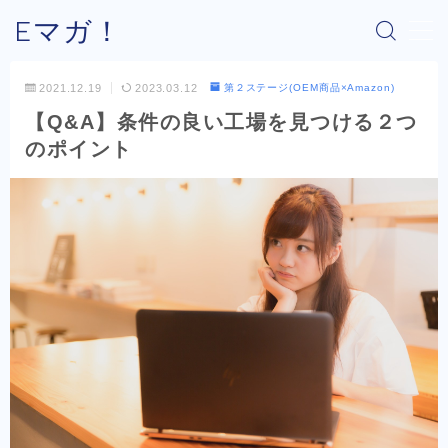
Eマガ！
MENU
2021.12.19
2023.03.12
第２ステージ(OEM商品×Amazon)
【Q&A】条件の良い工場を見つける２つ
Eマガ！とは？
のポイント
最新コラム
公式メルマガ
OEM商品×Amazon
OEM商品×Yahoo!
OEM商品×楽天