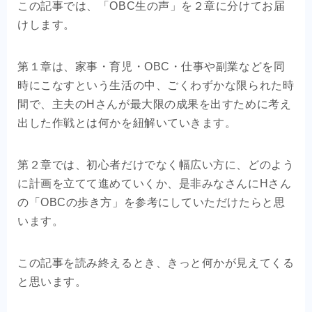
この記事では、「OBC生の声」を２章に分けてお届
OEM商品×自社EC
けします。
クライアントの声
第１章は、家事・育児・OBC・仕事や副業などを同
時にこなすという生活の中、ごくわずかな限られた時
お問い合わせ
間で、主夫のHさんが最大限の成果を出すために考え
出した作戦とは何かを紐解いていきます。
第２章では、初心者だけでなく幅広い方に、どのよう
に計画を立てて進めていくか、是非みなさんにHさん
の「OBCの歩き方」を参考にしていただけたらと思
います。
この記事を読み終えるとき、きっと何かが見えてくる
と思います。