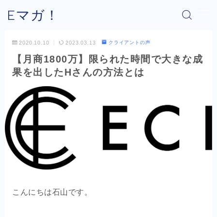
Eマガ！
MENU
2020.10.10
2023.03.13
クライアントの声
【月商1800万】限られた時間で大きな成
Eマガ！とは？
果を出したHさんの方法とは
最新コラム
公式メルマガ
OEM商品×Amazon
OEM商品×Yahoo!
こんにちは石山です。
OEM商品×楽天