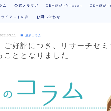
ラム
公式メルマガ
OEM商品×Amazon
OEM商品×Y
クライアントの声
お問い合わせ
022.03.11
最新コラム
）ご好評につき、リサーチセミ
ることとなりました