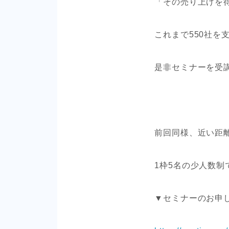
「その売り上げを
これまで550社を
是非セミナーを受
前回同様、近い距
1枠5名の少人数
▼セミナーのお申