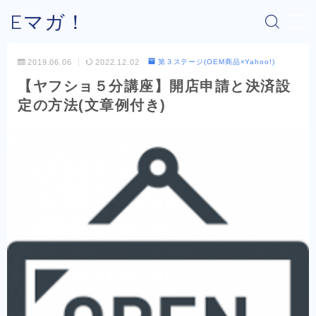
Eマガ！
MENU
2019.06.06
2022.12.02
第３ステージ(OEM商品×Yahoo!)
【ヤフショ５分講座】開店申請と決済設
Eマガ！とは？
定の方法(文章例付き)
最新コラム
公式メルマガ
OEM商品×Amazon
OEM商品×Yahoo!
OEM商品×楽天