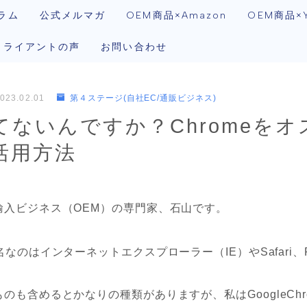
ラム
公式メルマガ
OEM商品×Amazon
OEM商品×Y
クライアントの声
お問い合わせ
023.02.01
第４ステージ(自社EC/通販ビジネス)
てないんですか？Chromeを
活用方法
輸入ビジネス（OEM）の専門家、石山です。
なのはインターネットエクスプローラー（IE）やSafari、Fi
のも含めるとかなりの種類がありますが、私はGoogleChr