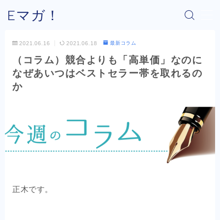
Eマガ！
MENU
2021.06.16
2021.06.18
最新コラム
（コラム）競合よりも「高単価」なのに
Eマガ！とは？
なぜあいつはベストセラー帯を取れるの
か
最新コラム
公式メルマガ
OEM商品×Amazon
OEM商品×Yahoo!
正木です。
OEM商品×楽天