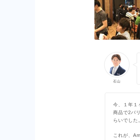
石山
今、１年１
商品で2バ
らいでした。
これが、A