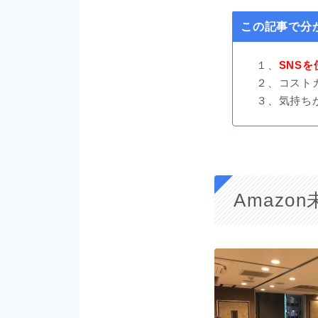
この記事で分
１、
SNS
２、コスト
３、気持ち
Amaz