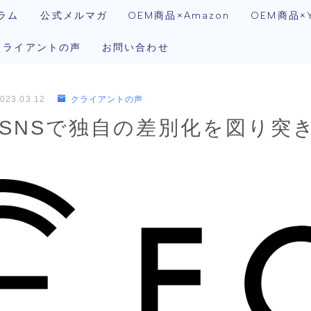
ラム
公式メルマガ
OEM商品×Amazon
OEM商品×Y
クライアントの声
お問い合わせ
023.03.12
クライアントの声
n×SNSで独自の差別化を図り突