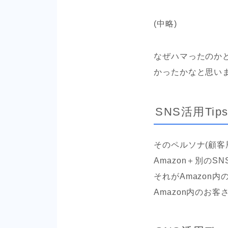
(中略)
なぜハマったのか
かったかなと思い
SNS活用T
そのペルソナ(顧客
Amazon＋別の
それがAmazon
Amazon内のお