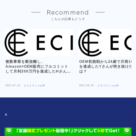
Recommend
こちらの記事もどうぞ
複数事業を断捨離し、
OEM初挑戦から24歳で月商100
Amazon×OEM販売にフルコミット
を達成したYさんが突き抜けた
して月利200万円を達成したHさんの
は？
お話
2021.07.14
2021.05.16
クライアントの声
クライアントの声
×