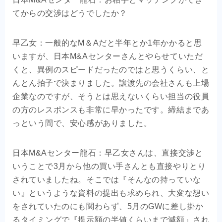
てからの交渉はどうでしたか？
早乙女：一般的なM＆Aだと半年とか1年かかると思
いますが、日本M&Aセンターさんとやらせていただ
くと、異例のスピードだったのではと思うくらい、と
んとん拍子で決まりました。譲渡先の会社さんも上場
企業なのですが、そうとは思えないくらい担当の役員
の方のレスポンスも非常に早かったです。締結まであ
っという間で、安心感がありました。
日本M&Aセンター龍石：早乙女さんは、直接交渉と
いうことで3月から他の買い手さんとも直接やりとり
されていましたね。そこでは『そんなの持っていな
い』というような資料の提出も求められ、大変な想い
をされていたのにも関わらず、5月のGWに差し掛か
るタイミングで『提示額の半値くらいまで減額』され