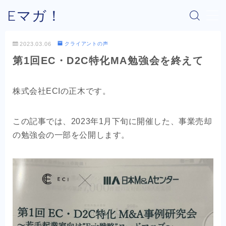
Eマガ！
MENU
2023.03.06
クライアントの声
第1回EC・D2C特化MA勉強会を終えて
Eマガ！とは？
最新コラム
株式会社ECIの正木です。
公式メルマガ
この記事では、2023年1月下旬に開催した、事業売却
の勉強会の一部を公開します。
OEM商品×Amazon
OEM商品×Yahoo!
OEM商品×楽天