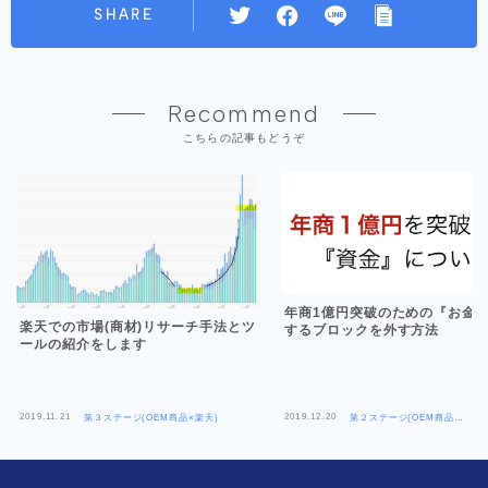
SHARE
Recommend
こちらの記事もどうぞ
年商1億円突破のための『お金
楽天での市場(商材)リサーチ手法とツ
するブロックを外す方法
ールの紹介をします
2019.11.21
2019.12.20
第３ステージ(OEM商品×楽天)
第２ステージ(OEM商品
×Amazon)