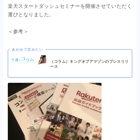
OEM商品×自社EC
楽天スタートダッシュセミナーを開催させていただく
運びとなりました。
クライアントの声
＜参考＞
お問い合わせ
あわせて読みたい
（コラム）キングオブアマゾンのプレスリリ
ース