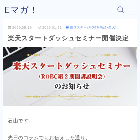
Eマガ！
MENU
2020.05.19
2023.01.31
第３ステージ(OEM商品×楽天)
楽天スタートダッシュセミナー開催決定
Eマガ！とは？
最新コラム
公式メルマガ
OEM商品×Amazon
OEM商品×Yahoo!
石山です。
OEM商品×楽天
先日のコラムでもお伝えした通り、