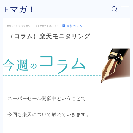
Eマガ！
MENU
2019.06.05
2021.06.10
最新コラム
（コラム）楽天モニタリング
Eマガ！とは？
最新コラム
公式メルマガ
OEM商品×Amazon
スーパーセール開催中ということで
OEM商品×Yahoo!
今回も楽天について触れていきます。
OEM商品×楽天