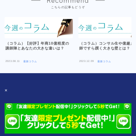
Recommend
こちらの記事もどうぞ
（コラム）【好評】年商10億程度の
（コラム）コンサル生や億越え
講師陣とあなたの大きな違いは？
師ですら躓く大きな壁とは？
2023.08.11
2023.12.09
最新コラム
最新コラム
×