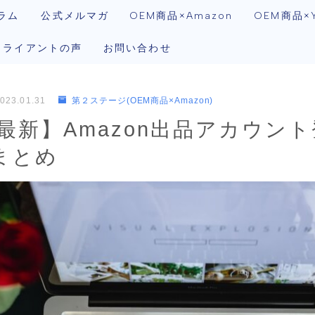
ラム
公式メルマガ
OEM商品×Amazon
OEM商品×Y
クライアントの声
お問い合わせ
023.01.31
第２ステージ(OEM商品×Amazon)
年最新】Amazon出品アカウン
まとめ