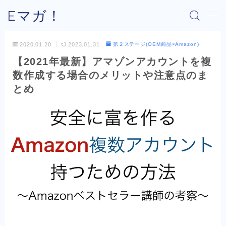
Eマガ！
MENU
2020.01.20
2023.01.31
第２ステージ(OEM商品×Amazon)
【2021年最新】アマゾンアカウントを複
Eマガ！とは？
数作成する場合のメリットや注意点のま
とめ
最新コラム
公式メルマガ
OEM商品×Amazon
OEM商品×Yahoo!
OEM商品×楽天