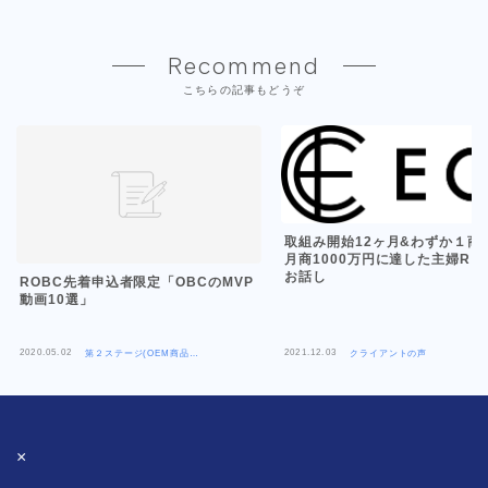
Recommend
こちらの記事もどうぞ
取組み開始12ヶ月&わずか１商
月商1000万円に達した主婦Rさ
お話し
ROBC先着申込者限定「OBCのMVP
動画10選」
2020.05.02
2021.12.03
第２ステージ(OEM商品
クライアントの声
×Amazon)
×