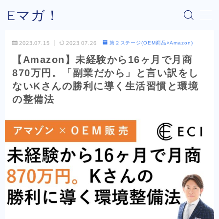
Eマガ！
MENU
2023.07.15
2023.07.26
第２ステージ(OEM商品×Amazon)
【Amazon】未経験から16ヶ月で月商
Eマガ！とは？
870万円。「副業だから」と言い訳をし
ないKさんの勝利に導く生活習慣と環境
最新コラム
の整備法
公式メルマガ
OEM商品×Amazon
OEM商品×Yahoo!
OEM商品×楽天