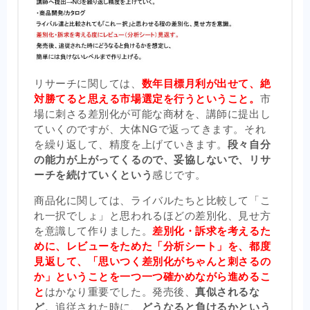
リサーチに関しては、
数年目標月利が出せて、絶
対勝てると思える市場選定を行うということ。
市
場に刺さる差別化が可能な商材を、講師に提出し
ていくのですが、大体NGで返ってきます。それ
を繰り返して、精度を上げていきます。
段々自分
の能力が上がってくるので、妥協しないで、リサ
ーチを続けていくという
感じです。
商品化に関しては、ライバルたちと比較して「こ
れ一択でしょ」と思われるほどの差別化、見せ方
を意識して作りました。
差別化・訴求を考えるた
めに、レビューをためた「分析シート」を、都度
見返して、「思いつく差別化がちゃんと刺さるの
か」ということを一つ一つ確かめながら進めるこ
と
はかなり重要でした。発売後、
真似されるな
ど、
追従された時に、
どうなると負けるかという