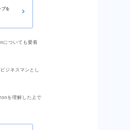
ップを
onについても愛着
のビジネスマンとし
zonを理解した上で