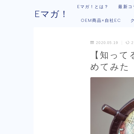
Eマガ！とは？
最新コ
Eマガ！
OEM商品×自社EC
2020.05.19
2
【知って
めてみた