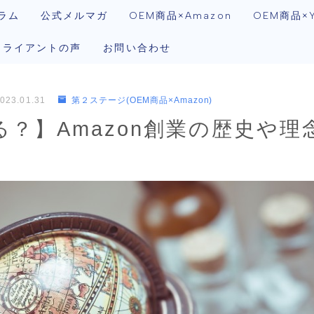
ラム
公式メルマガ
OEM商品×Amazon
OEM商品×Y
クライアントの声
お問い合わせ
023.01.31
第２ステージ(OEM商品×Amazon)
る？】Amazon創業の歴史や理