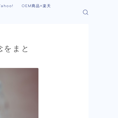
ahoo!
OEM商品×楽天
念をまと