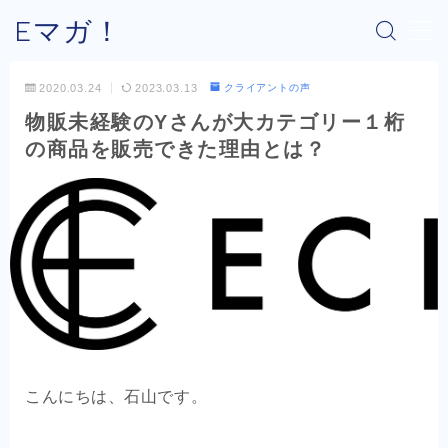
Eマガ！
MENU
2020.03.24
2023.03.13
クライアントの声
物販未経験のYさんが大カテゴリー１桁
Eマガ！とは？
の商品を販売できた理由とは？
最新コラム
公式メルマガ
OEM商品×Amazon
OEM商品×Yahoo!
こんにちは、石山です。
OEM商品×楽天