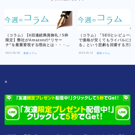
（コラム）【6回連続満員御礼 / 5枠
（コラム）「SEOとレビューが
限定】弊社がAmazonの“リサー
で価格が安くてもライバルに負
チ”を最重要視する理由とは・・・
る」という悲劇を回避する方法
【新セミナー告知】
2022.08.08
2019.06.12
最新コラム
最新コラム
×