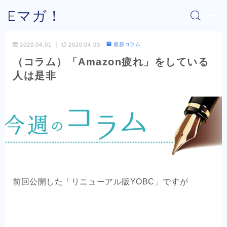
Eマガ！
MENU
2020.04.01
2020.04.03
最新コラム
（コラム）「Amazon疲れ」をしている
Eマガ！とは？
人は是非
最新コラム
公式メルマガ
OEM商品×Amazon
OEM商品×Yahoo!
前回公開した「リニューアル版YOBC」ですが
OEM商品×楽天