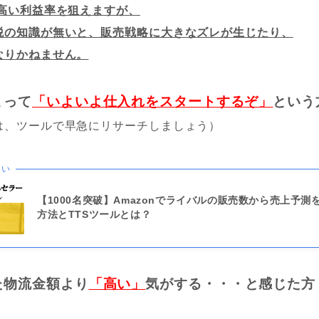
は高い利益率を狙えますが、
税の知識が無いと、販売戦略に大きなズレが生じたり、
なりかねません。
まって
「いよいよ仕入れをスタートするぞ」
という
は、ツールで早急にリサーチしましょう）
たい
【1000名突破】Amazonでライバルの販売数から売上予測
方法とTTSツールとは？
た物流金額より
「高い」
気がする・・・と感じた方