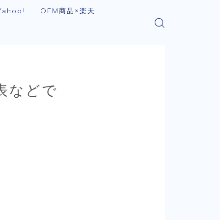
ahoo!
OEM商品×楽天
表などで