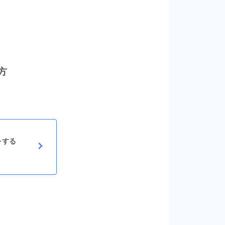
方
をする