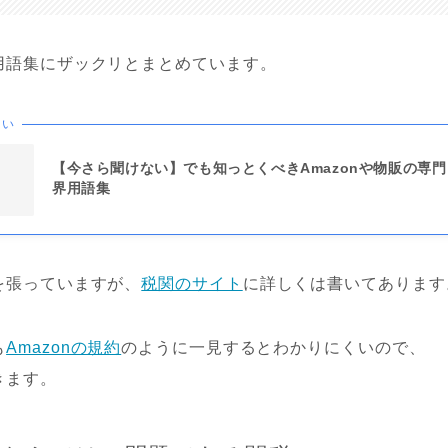
用語集にザックリとまとめています。
たい
【今さら聞けない】でも知っとくべきAmazonや物販の専
界用語集
を張っていますが、
税関のサイト
に詳しくは書いてあります
も
Amazonの規約
のように一見するとわかりにくいので、
きます。