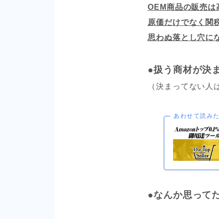
OEM商品の販売
原価だけでなく関
思わぬ落とし穴に
●扱う商材が決
（決まってない人
あわせて読み
●なんか思って