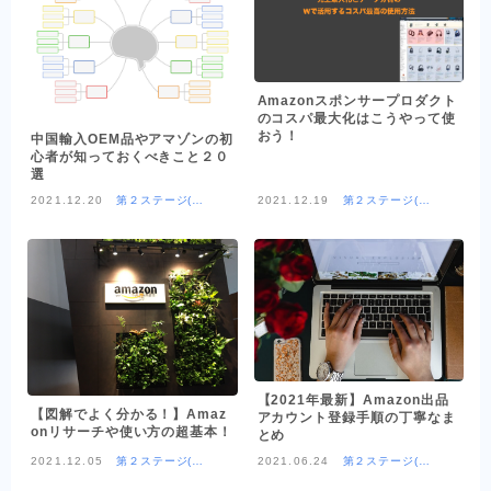
OEM商品×自社EC
クライアントの声
Amazonスポンサープロダクト
のコスパ最大化はこうやって使
おう！
お問い合わせ
中国輸入OEM品やアマゾンの初
心者が知っておくべきこと２０
選
2021.12.20
第２ステージ(OE
2021.12.19
第２ステージ(OE
M商品×Amazon)
M商品×Amazon)
【2021年最新】Amazon出品
【図解でよく分かる！】Amaz
アカウント登録手順の丁寧なま
onリサーチや使い方の超基本！
とめ
2021.12.05
第２ステージ(OE
2021.06.24
第２ステージ(OE
M商品×Amazon)
M商品×Amazon)