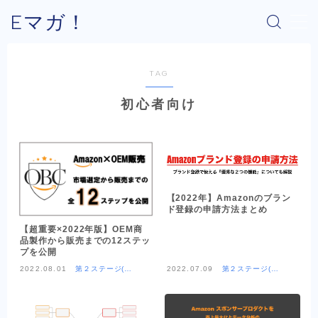
Eマガ！
MENU
TAG
Eマガ！とは？
初心者向け
最新コラム
公式メルマガ
【2022年】Amazonのブラン
OEM商品×Amazon
ド登録の申請方法まとめ
【超重要×2022年版】OEM商
品製作から販売までの12ステッ
OEM商品×Yahoo!
プを公開
2022.08.01
第２ステージ(OE
2022.07.09
第２ステージ(OE
M商品×Amazon)
M商品×Amazon)
OEM商品×楽天