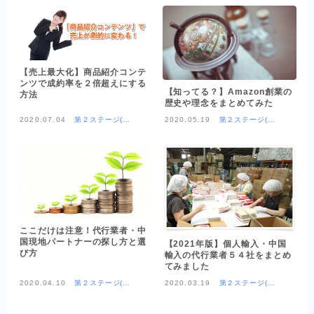
【売上最大化】商品紹介コンテ
ンツで成約率を２倍超えにする
【知ってる？】Amazon創業の
方法
歴史や理念をまとめてみた
2020.07.04
第２ステージ(OE
2020.05.19
第２ステージ(OE
M商品×Amazon)
M商品×Amazon)
ここだけは注意！代行業者・中
国現地パートナーの探し方と選
【2021年版】個人輸入・中国
び方
輸入の代行業者５４社をまとめ
てみました
2020.04.10
第２ステージ(OE
2020.03.19
第２ステージ(OE
M商品×Amazon)
M商品×Amazon)