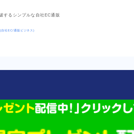
突破するシンプルな自社EC通販
(自社EC/通販ビジネス)