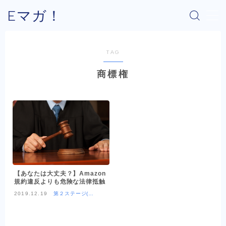
Eマガ！
MENU
TAG
Eマガ！とは？
商標権
最新コラム
公式メルマガ
OEM商品×Amazon
【あなたは大丈夫？】Amazon
OEM商品×Yahoo!
規約違反よりも危険な法律抵触
2019.12.19
第２ステージ(OE
M商品×Amazon)
OEM商品×楽天